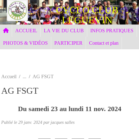
Panneau de gestion des cookies
CYCLO CLUB
LEGUEVIN
ACCUEIL
LA VIE DU CLUB
INFOS PRATIQUES
PHOTOS & VIDÉOS
PARTICIPER
Contact et plan
Accueil
AG FSGT
AG FSGT
Du
samedi
23
au
lundi
11
nov.
2024
Publié le
29 janv. 2024
par jacques salles